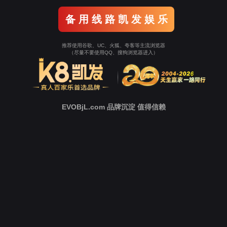
备 用 线 路 凯 发 娱 乐
推荐使用谷歌、UC、火狐、夸客等主流浏览器
（尽量不要使用QQ、搜狗浏览器进入）
EVOBjL.com 品牌沉淀 值得信赖